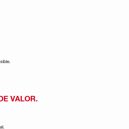
ble​​.
DE VALOR.
al.